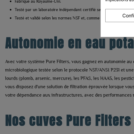
Fabriqué au Royaume-Uni.
Testé par un laboratoire indépendant certifié selon les normes NS
Conf
Testé et validé selon les normes NSF et, comme illustré dans
nos f
Autonomie en eau pota
Avec votre système Pure Filters, vous gagnez en autonomie au
microbiologique testée selon le protocole NSF/ANSI P231 et u
lourds (plomb, arsenic, mercure), les PFAS, les HAA5, les pes
vous disposez d'une solution de filtration éprouvée lorsque vou
votre dépendance aux infrastructures, avec des performances 
Nos cuves Pure Filters