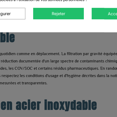
CONNEXION
F/ANSI 42, 53 et P231.
igurer
Rejeter
Acce
CRÉER UNE LISTE D'ENVIES
iches techniques
, davantage de contaminants sont testés sur une durée plu
ble
 quotidien comme en déplacement. La filtration par gravité équip
ne réduction documentée d'un large spectre de contaminants chimi
ticides, les COV/SOC et certains résidus pharmaceutiques. En ran
s respectez les conditions d'usage et d'hygiène décrites dans la no
mesurées et transparentes.
 en acier inoxydable