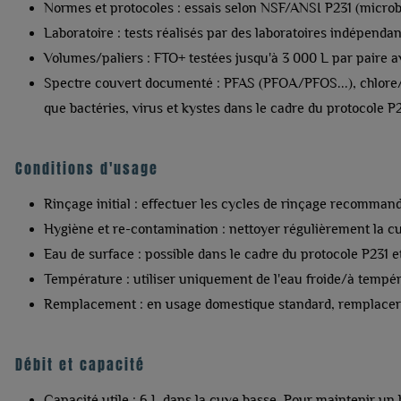
Normes et protocoles : essais selon NSF/ANSI P231 (microbio
Laboratoire : tests réalisés par des laboratoires indépend
Volumes/paliers : FTO+ testées jusqu'à 3 000 L par paire a
Spectre couvert documenté : PFAS (PFOA/PFOS...), chlore
que bactéries, virus et kystes dans le cadre du protocole P2
Conditions d'usage
Rinçage initial : effectuer les cycles de rinçage recomman
Hygiène et re-contamination : nettoyer régulièrement la cuv
Eau de surface : possible dans le cadre du protocole P231 et
Température : utiliser uniquement de l'eau froide/à tempér
Remplacement : en usage domestique standard, remplacer l
Débit et capacité
Capacité utile : 6 L dans la cuve basse. Pour maintenir un 