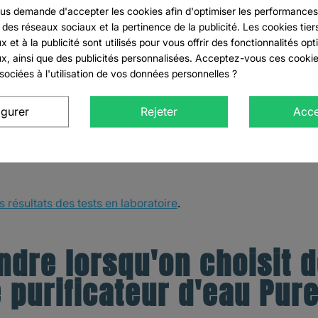
'envies
s demande d'accepter les cookies afin d'optimiser les performances,
 des réseaux sociaux et la pertinence de la publicité. Les cookies tiers
e))
connecté pour ajouter des produits à votre liste d'envies.
 et à la publicité sont utilisés pour vous offrir des fonctionnalités opt
x, ainsi que des publicités personnalisées. Acceptez-vous ces cookies
sociées à l'utilisation de vos données personnelles ?
add_circle_outline
CREATE
((CANCELTEXT))
CONNEXION
((MODALDEL
igurer
Rejeter
Acce
CRÉER UNE LISTE D'ENVIES
ldstream FTO+ ont été développés pour filtrer
es visant à éliminer efficacement les impuretés présentes dan
s résultats des tests en laboratoire
.
dre lorsqu'on choisit de
 purificateur d'eau Pure