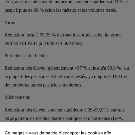
etc.), avec des niveaux de réduction souvent supérieurs à 90 % et
jusqu'à plus de 99 % selon les métaux et les volumes testés.
Virus
Réduction jusqu'à 99,99 % du rotavirus, testée selon la norme
NSF/ANSI P231 (à 3 000 et 4 500 litres)
Pesticides et herbicides
Réduction très élevée (généralement >97 % et jusqu'à 99,9 %) sur
la plupart des pesticides et herbicides testés, y compris le DDT et
de nombreux autres pesticides modernes.
Médicaments
Réduction très élevée, souvent supérieure à 99–99,9 %, sur une
large gamme de résidus pharmaceutiques et d'hormones (BPA,
ibuprofène, naproxène, hormones stéroïdiennes, etc.).
Ce magasin vous demande d'accepter les cookies afin