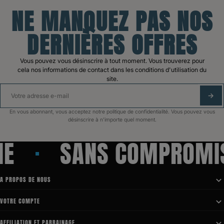
NE MANQUEZ PAS NOS
DERNIÈRES OFFRES
Vous pouvez vous désinscrire à tout moment. Vous trouverez pour
cela nos informations de contact dans les conditions d'utilisation du
site.
S'A
En vous abonnant, vous acceptez notre politique de confidentialité. Vous pouvez vous
désinscrire à n'importe quel moment.
E
SANS COMPROMIS
A PROPOS DE NOUS

VOTRE COMPTE

AFFILIATION ET PARRAINAGE
