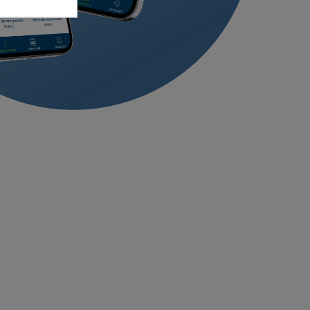
jaune ÖKO 400
Filtre de rechange rouge ÖKO
400 L
30,00 €