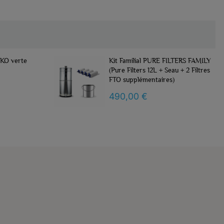
 FILTERS FAMILY
Robinet avec témoin de niveau
 Seau + 2 Filtres
d'eau en inox pour Pure Filters
res)
Family (12L)
59,00 €