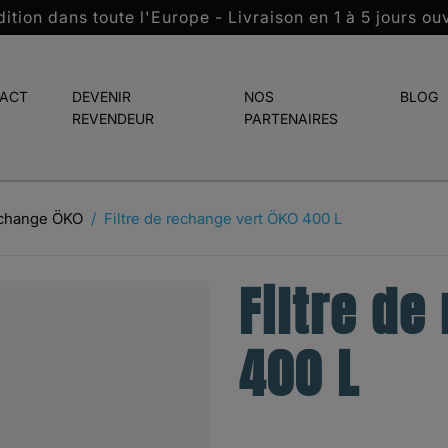
ition dans toute l'Europe - Livraison en 1 à 5 jours ou
ACT
DEVENIR
NOS
BLOG
REVENDEUR
PARTENAIRES
rechange ÖKO
Filtre de rechange vert ÖKO 400 L
Filtre de
400 L