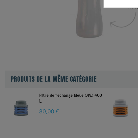
PRODUITS DE LA MÊME CATÉGORIE
Filtre de rechange bleue ÖKO 400
L
30,00 €