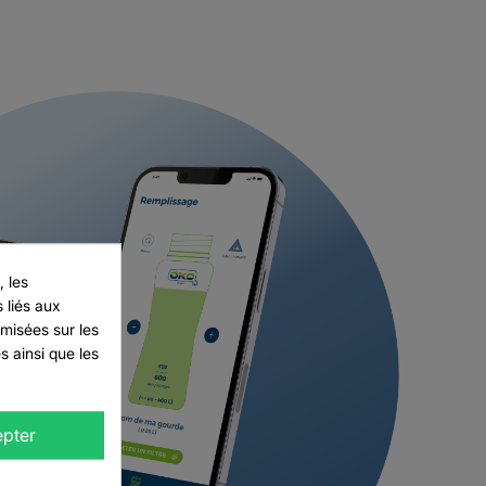
 les
 liés aux
imisées sur les
 ainsi que les
 NEW LIST
ANNULER
pter
ANNULER