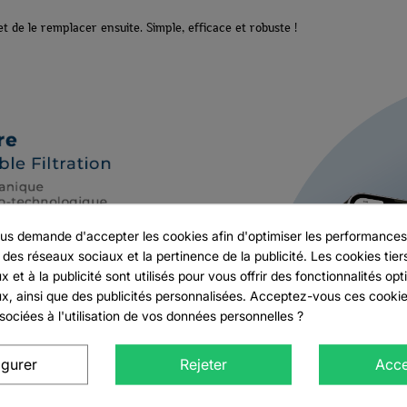
et de le remplacer ensuite. Simple, efficace et robuste !
ne liste d'envies
ion
 à ma liste d'envies
'envies
s demande d'accepter les cookies afin d'optimiser les performances,
 des réseaux sociaux et la pertinence de la publicité. Les cookies tiers
connecté pour ajouter des produits à votre liste d'envies.
 et à la publicité sont utilisés pour vous offrir des fonctionnalités opt
x, ainsi que des publicités personnalisées. Acceptez-vous ces cookies
sociées à l'utilisation de vos données personnelles ?
add_circle_outline
CREATE
CONNEXION
igurer
Rejeter
Acce
CRÉER UNE LISTE D'ENVIES