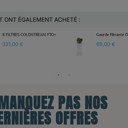
IT ONT ÉGALEMENT ACHETÉ :
Gourde filtrante ÖKO verte
Kit Familial PURE
(Pure Filters 12L +
69,00 €
FTO supplémentai
490,00 €
 MANQUEZ PAS NOS
ERNIÈRES OFFRES