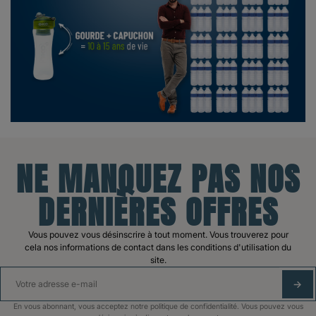
NE MANQUEZ PAS NOS
DERNIÈRES OFFRES
Vous pouvez vous désinscrire à tout moment. Vous trouverez pour
cela nos informations de contact dans les conditions d'utilisation du
site.
S'A
En vous abonnant, vous acceptez notre politique de confidentialité. Vous pouvez vous