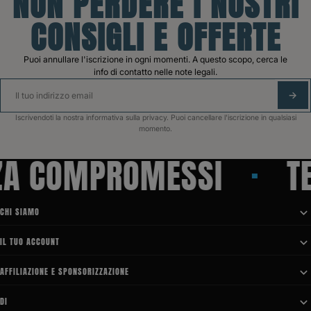
NON PERDERE I NOSTRI
CONSIGLI E OFFERTE
Puoi annullare l'iscrizione in ogni momenti. A questo scopo, cerca le
info di contatto nelle note legali.
ABB
Iscrivendoti la nostra informativa sulla privacy. Puoi cancellare l'iscrizione in qualsiasi
momento.
 COMPROMESSI
TEC
CHI SIAMO

IL TUO ACCOUNT

AFFILIAZIONE E SPONSORIZZAZIONE

DI
