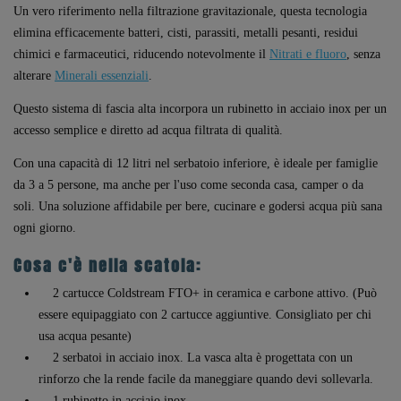
Un vero riferimento nella filtrazione gravitazionale, questa tecnologia
elimina efficacemente batteri, cisti, parassiti, metalli pesanti, residui
chimici e farmaceutici, riducendo notevolmente il
Nitrati e fluoro
, senza
alterare
Minerali essenziali
.
Questo sistema di fascia alta incorpora un rubinetto in acciaio inox per un
accesso semplice e diretto ad acqua filtrata di qualità.
Con una capacità di 12 litri nel serbatoio inferiore, è ideale per famiglie
da 3 a 5 persone, ma anche per l'uso come seconda casa, camper o da
soli. Una soluzione affidabile per bere, cucinare e godersi acqua più sana
ogni giorno.
Cosa c'è nella scatola:
2 cartucce Coldstream FTO+ in ceramica e carbone attivo. (Può
essere equipaggiato con 2 cartucce aggiuntive. Consigliato per chi
usa acqua pesante)
2 serbatoi in acciaio inox. La vasca alta è progettata con un
rinforzo che la rende facile da maneggiare quando devi sollevarla.
1 rubinetto in acciaio inox.