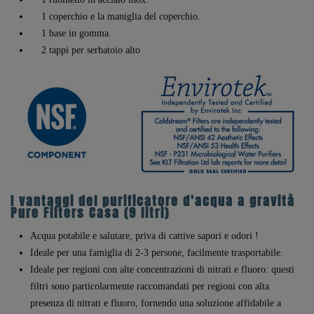
1 coperchio e la maniglia del coperchio.
1 base in gomma.
2 tappi per serbatoio alto
I vantaggi del purificatore d'acqua a gravità
Pure Filters Casa (9 litri)
Acqua potabile e salutare, priva di cattive sapori e odori !
Ideale per una famiglia di 2-3 persone, facilmente trasportabile.
Ideale per regioni con alte concentrazioni di nitrati e fluoro: questi
filtri sono particolarmente raccomandati per regioni con alta
presenza di nitrati e fluoro, fornendo una soluzione affidabile a