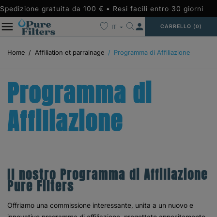
Spedizione gratuita da 100 € • Resi facili entro 30 giorni
person
IT
CARRELLO
(0)
Home
Affiliation et parrainage
Programma di Affiliazione
Programma di
Affiliazione
Il nostro Programma di Affiliazione
Pure Filters
Offriamo una commissione interessante, unita a un nuovo e
innovativo programma di affiliazione, progettato appositamente