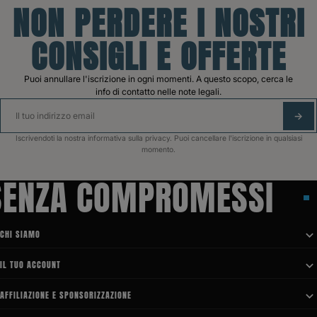
NON PERDERE I NOSTRI
CONSIGLI E OFFERTE
Puoi annullare l'iscrizione in ogni momenti. A questo scopo, cerca le
info di contatto nelle note legali.
ABB
Iscrivendoti la nostra informativa sulla privacy. Puoi cancellare l'iscrizione in qualsiasi
momento.
ENZA COMPROMESSI
CHI SIAMO

IL TUO ACCOUNT

AFFILIAZIONE E SPONSORIZZAZIONE
