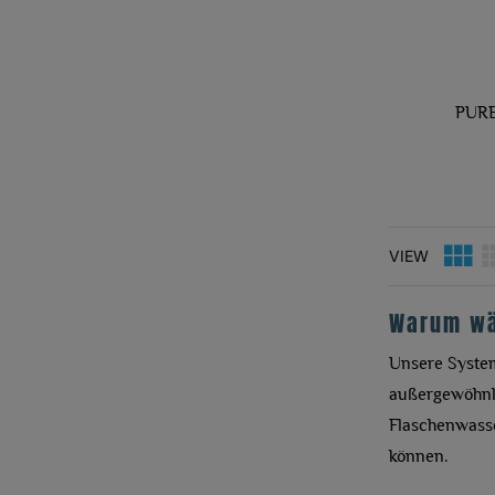
PURE
VIEW
Warum wäh
Unsere System
außergewöhnlic
Flaschenwasse
können.