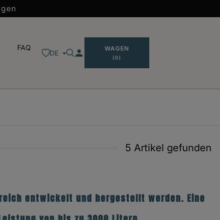
agen
FAQ
WAGEN
person
DE
(0)
5 Artikel gefunden
igreich entwickelt und hergestellt werden.
Eine
eistung von bis zu 3000 Litern.