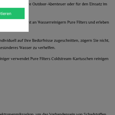
r Zuhause, für Ihre Outdoor-Abenteuer oder für den Einsatz im
ETETEXT))
BBRECHEN
chen.
tieren
BBRECHEN
unserem Sortiment an Wasserreinigern Pure Filters und erleben
gs.
ndividuell auf Ihre Bedürfnisse zugeschnitten, zögern Sie nicht,
gesünderes Wasser zu verhelfen.
iniger verwendet Pure Filters Coldstream-Kartuschen reinigen
elektronenmikroskop, um das Vorhandensein von Schadstoffen