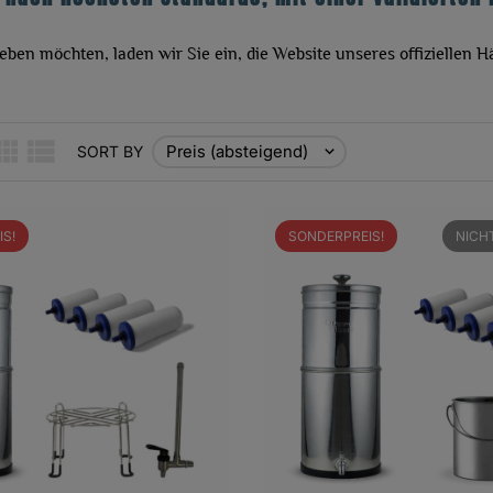
ben möchten, laden wir Sie ein, die Website unseres offiziellen 
Preis (absteigend)
SORT BY

S!
SONDERPREIS!
NICH