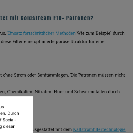
tet mit Coldstream FTO+ Patronen?
aus.
Einsatz fortschrittlicher Methoden
Wie zum Beispiel durch
iese Filter eine optimierte poröse Struktur für eine
ert ohne Strom oder Sanitäranlagen. Die Patronen müssen nicht
en, Chemikalien, Nitraten, Fluor und Schwermetallen durch
us
 Plastikmüll.
men. Durch
f Social-
g dieser
e
(12L), jeweils ausgestattet mit dem
Kaltstromfiltertechnologie
 NEW LIST