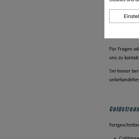
um die höchst
Notfall suchen
Einste
Verpassen Sie
Sie die Einfa
Für Fragen ode
uns zu kontak
Sei immer ber
unbehandeltes
Coldstrea
Fortgeschritte
Coldstre