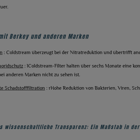
uer.
 mit Berkey und anderen Marken
on
:
Coldstream überzeugt bei der Nitratreduktion und übertrifft a
uoridschutz
: l
Coldstream-Filter halten über sechs Monate eine kon
bei anderen Marken nicht zu sehen ist.
 Schadstofffiltration
: r
Hohe Reduktion von Bakterien, Viren, Sc
 wissenschaftliche Transparenz: Ein Maßstab in der 