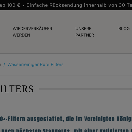
 ab 100 € • Einfache Rücksendung innerhalb von 30 T
WIEDERVERKÄUFER
UNSERE
BLOG
WERDEN
PARTNER
r
Wasserreiniger Pure Filters
ILTERS
TO+-Filtern ausgestattet, die im Vereinigten Kön
nach höchsten Standards, mit einer validierten L