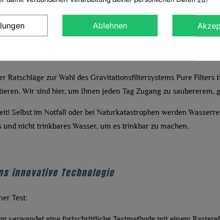
e Wasserqualität zu gewährleisten. Egal, ob Sie eine Lösung für Ih
((CANCELTEXT))
ANMELDEN
((MODALDEL
A
, Pure Filters bietet die Flexibilität und Zuverlässigkeit, die Sie su
llungen
Ablehnen
Akzep
WUNSCHLISTE ERSTELLEN
A
 nicht die Gelegenheit, Ihr Wasser zu verwandeln. Stöbern Sie in 
chheit und Effizienz der Wasseraufbereitung zu Hause oder unterwe
r Ratschläge zur Wahl des Gravitationsfiltersystems Pure Filters I
tieren. Wir sind hier, um Ihnen jeden Tag Zugang zu saubererem, 
eit!
Selbst im Notfall oder bei Naturkatastrophen werden Wasserre
 und nicht trinkbares Wasser, um es trinkbar zu machen.
ms innovative Technologie
ner Test:
am verwendet eine fortschrittliche Testmethode mit einem Raster