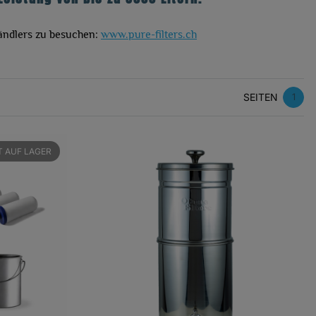
Händlers zu besuchen:
www.pure-filters.ch
SEITEN
1
T AUF LAGER