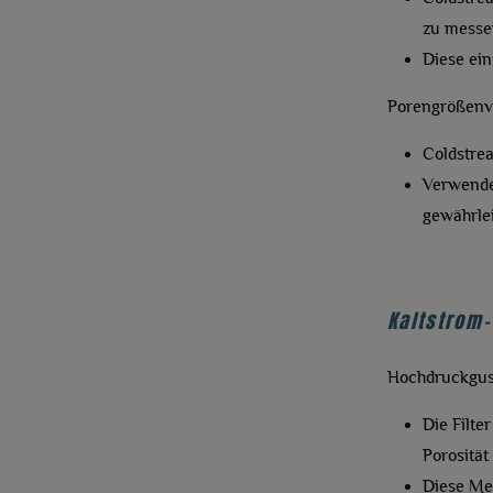
zu messe
Diese ein
Porengrößenvar
Coldstrea
Verwendet
gewährlei
Kaltstrom
Hochdruckgus
Die Filte
Porosität
Diese Met