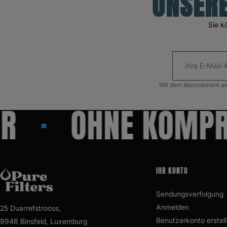
UNSERE
Sie k
Mit dem Abonnement akze
OHNE KOMPRO
IHR KONTO
Sendungsverfolgung
Anmelden
25 Duarrefstrooss,
Benutzerkonto erstel
9946 Binsfeld, Luxemburg