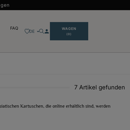
agen
FAQ
WAGEN
person
DE
(0)
7 Artikel gefunden
iatischen Kartuschen, die online erhältlich sind, werden