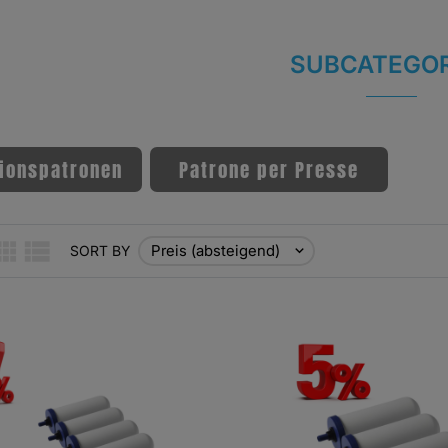
SUBCATEGOR
tionspatronen
Patrone per Presse
Preis (absteigend)
SORT BY
