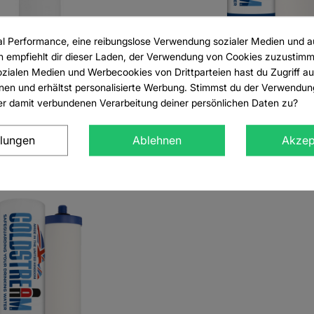
Title))
den
ine Wunschliste
hliste
al Performance, eine reibungslose Verwendung sozialer Medien und a
empfiehlt dir dieser Laden, der Verwendung von Cookies zuzustim
e))
eldet sein, um Artikel Ihrer Wunschliste hinzufügen zu können.
zialen Medien und Werbecookies von Drittparteien hast du Zugriff au
en und erhältst personalisierte Werbung. Stimmst du der Verwendun
r damit verbundenen Verarbeitung deiner persönlichen Daten zu?
add_circle_outline
CREATE
((CANCELTEXT))
ANMELDEN
((MODALDEL
A
Filter CF521W / CF1082W
CF108W CTO+ Filt
llungen
Ablehnen
Akzep
69,00 €
63,00 €
WUNSCHLISTE ERSTELLEN
A