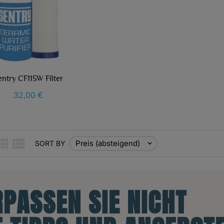
entry CF115W Filter
32,00 €
Preis (absteigend)
SORT BY

RPASSEN SIE NICHT