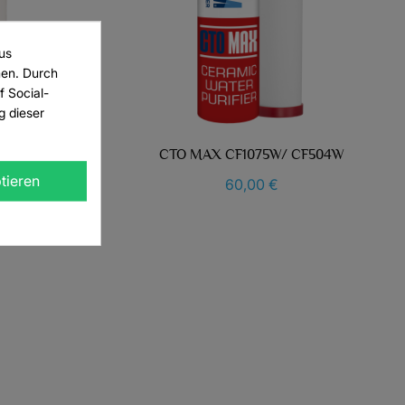
us
men. Durch
f Social-
g dieser
 NEW LIST
ETETEXT))
BBRECHEN
er
CTO MAX CF1075W/ CF504W
tieren
60,00 €
BBRECHEN