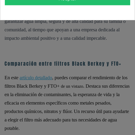
mantenimiento mínimo, los filtros Coldstream FTO+ son el
epítome de la filtración de agua, adecuados para quienes buscan
garantizar agua limpia, segura y de alta calidad para su familia o
comunidad, al tiempo que apoyan a una empresa dedicada al
impacto ambiental positivo y a una calidad impecable.
Comparación entre filtros Black Berkey y FTO+
En este
artículo detallado
, puedes comparar el rendimiento de
los
filtros Black Berkey
y
FTO+
. Destaca sus diferencias
de un vistazo
en la eliminación de contaminantes, la esperanza de vida y la
eficacia en elementos específicos como metales pesados,
productos químicos, nitratos y flúor. Un recurso útil para ayudarte
a elegir el filtro más adecuado para tus necesidades de agua
potable.