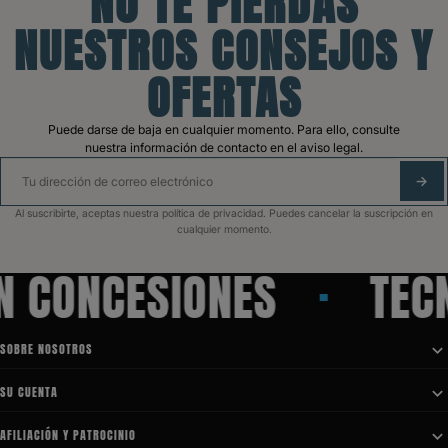
NO TE PIERDAS
NUESTROS CONSEJOS Y
OFERTAS
Puede darse de baja en cualquier momento. Para ello, consulte
nuestra información de contacto en el aviso legal.
SUS
Al suscribirte, aceptas nuestra política de privacidad. Puedes cancelar la suscripción en
cualquier momento.
N CONCESIONES
TECN
SOBRE NOSOTROS

SU CUENTA

AFILIACIÓN Y PATROCINIO
