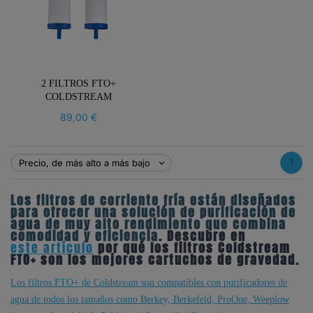
2 FILTROS FTO+
COLDSTREAM
89,00 €
1
Precio, de más alto a más bajo

Los filtros de corriente fría están diseñados
para ofrecer una solución de purificación de
agua de muy alto rendimiento que combina
comodidad y eficiencia
. Descubre en
este artículo
por qué los filtros Coldstream
FTO+ son los mejores cartuchos de gravedad.
Los filtros FTO+ de Coldstream son compatibles con purificadores de
agua de todos los tamaños como Berkey, Berkefeld, ProOne, Weeplow