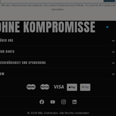
Mit dem Abonnement akzeptieren Sie unsere Datenschutzrichtlinie. Du kannst dich jederzeit
abmelden.
NE KOMPROMISSE
C
ÜBER UNS

IHR KONTO

ZUGEHÖRIGKEIT UND SPONSORING

UM

© 2026 M&L Distribution. Alle Rechte vorbehalten